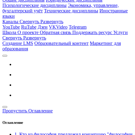
Психологические дисциплины
Экономика, управление,
бухгалтерский учёт
Технические дисциплины
Иностранные
языки
Каналы
Свернуть
Развернуть
YouTube
RuTube
Дзен
VKVideo
Telegram
Школа
О проекте
Обратная связь
Поддержать ресурс
Услуги
Свернуть
Развернуть
Создание LMS
Образовательный контент
Маркетинг для
образования
Пропустить Оглавление
Оглавление
1. Кто из философов предложил концепцию "философии