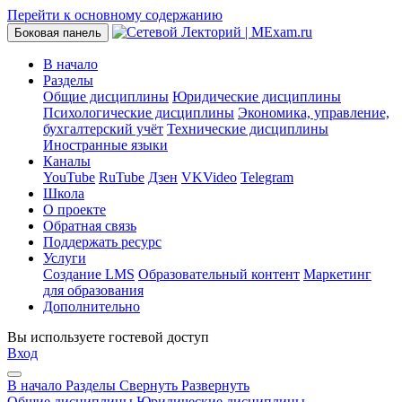
Перейти к основному содержанию
Боковая панель
В начало
Разделы
Общие дисциплины
Юридические дисциплины
Психологические дисциплины
Экономика, управление,
бухгалтерский учёт
Технические дисциплины
Иностранные языки
Каналы
YouTube
RuTube
Дзен
VKVideo
Telegram
Школа
О проекте
Обратная связь
Поддержать ресурс
Услуги
Создание LMS
Образовательный контент
Маркетинг
для образования
Дополнительно
Вы используете гостевой доступ
Вход
В начало
Разделы
Свернуть
Развернуть
Общие дисциплины
Юридические дисциплины