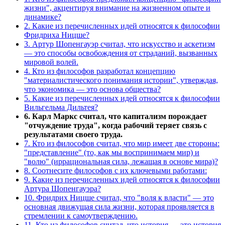
жизни", акцентируя внимание на жизненном опыте и
динамике?
2. Какие из перечисленных идей относятся к философии
Фридриха Ницше?
3. Артур Шопенгауэр считал, что искусство и аскетизм
— это способы освобождения от страданий, вызванных
мировой волей.
4. Кто из философов разработал концепцию
"материалистического понимания истории", утверждая,
что экономика — это основа общества?
5. Какие из перечисленных идей относятся к философии
Вильгельма Дильтея?
6. Карл Маркс считал, что капитализм порождает
"отчуждение труда", когда рабочий теряет связь с
результатами своего труда.
7. Кто из философов считал, что мир имеет две стороны:
"представление" (то, как мы воспринимаем мир) и
"волю" (иррациональная сила, лежащая в основе мира)?
8. Соотнесите философов с их ключевыми работами:
9. Какие из перечисленных идей относятся к философии
Артура Шопенгауэра?
10. Фридрих Ницше считал, что "воля к власти" — это
основная движущая сила жизни, которая проявляется в
стремлении к самоутверждению.
11. Кто из философов считал, что история — это история