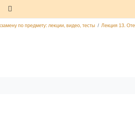
Боковая панель
замену по предмету: лекции, видео, тесты
Лекция 13. От
гу
Печатать эту главу