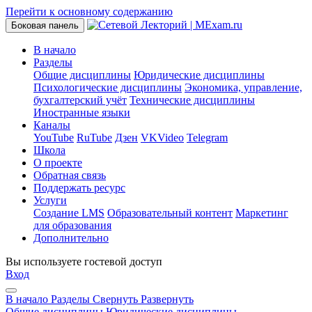
Перейти к основному содержанию
Боковая панель
В начало
Разделы
Общие дисциплины
Юридические дисциплины
Психологические дисциплины
Экономика, управление,
бухгалтерский учёт
Технические дисциплины
Иностранные языки
Каналы
YouTube
RuTube
Дзен
VKVideo
Telegram
Школа
О проекте
Обратная связь
Поддержать ресурс
Услуги
Создание LMS
Образовательный контент
Маркетинг
для образования
Дополнительно
Вы используете гостевой доступ
Вход
В начало
Разделы
Свернуть
Развернуть
Общие дисциплины
Юридические дисциплины