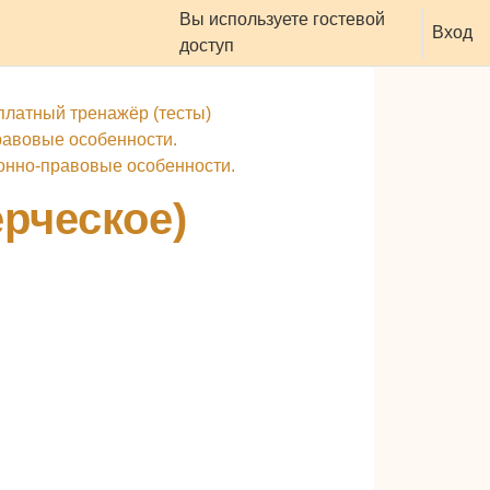
Вы используете гостевой
оддержать ресурс
Вход
доступ
платный тренажёр (тесты)
равовые особенности.
ионно-правовые особенности.
рческое)