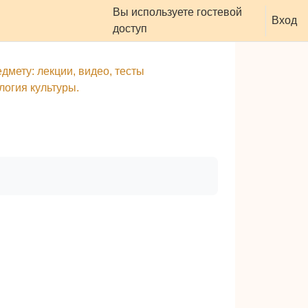
Вы используете гостевой
оддержать ресурс
Вход
доступ
дмету: лекции, видео, тесты
логия культуры.