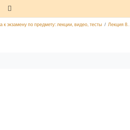
Боковая панель
а к экзамену по предмету: лекции, видео, тесты
Лекция 8.