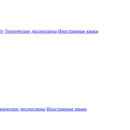
ёт
Технические дисциплины
Иностранные языки
хнические дисциплины
Иностранные языки