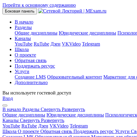
Перейти к основному содержанию
Боковая панель
В начало
Разделы
Общие дисциплины
Юридические дисциплины
Психоло
Каналы
YouTube
RuTube
Дзен
VKVideo
Telegram
Школа
О проекте
Обратная связь
Поддержать ресурс
Услуги
Создание LMS
Образовательный контент
Маркетинг для 
Дополнительно
Вы используете гостевой доступ
Вход
В начало
Разделы
Свернуть
Развернуть
Общие дисциплины
Юридические дисциплины
Психологичес
Каналы
Свернуть
Развернуть
YouTube
RuTube
Дзен
VKVideo
Telegram
Школа
О проекте
Обратная связь
Поддержать ресурс
Услуги
Св
Создание LMS
Образовательный контент
Маркетинг для образ