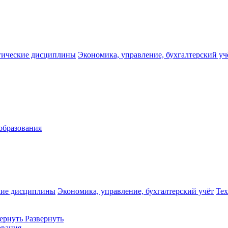
гические дисциплины
Экономика, управление, бухгалтерский уч
образования
кие дисциплины
Экономика, управление, бухгалтерский учёт
Те
ернуть
Развернуть
ования