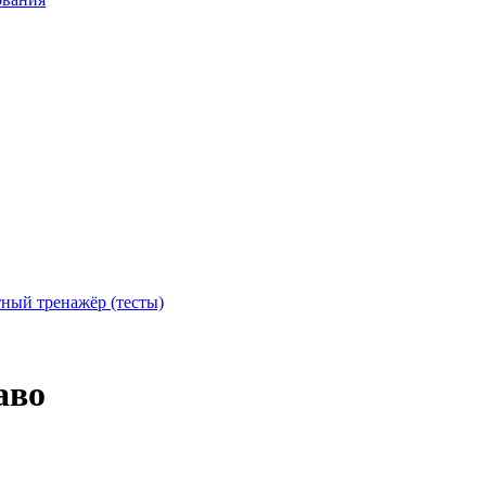
тный тренажёр (тесты)
аво