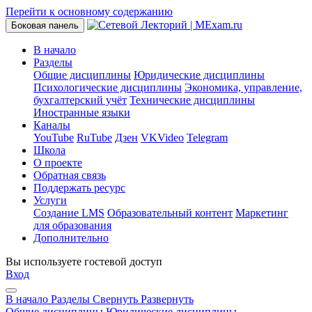
Перейти к основному содержанию
Боковая панель
В начало
Разделы
Общие дисциплины
Юридические дисциплины
Психологические дисциплины
Экономика, управление,
бухгалтерский учёт
Технические дисциплины
Иностранные языки
Каналы
YouTube
RuTube
Дзен
VKVideo
Telegram
Школа
О проекте
Обратная связь
Поддержать ресурс
Услуги
Создание LMS
Образовательный контент
Маркетинг
для образования
Дополнительно
Вы используете гостевой доступ
Вход
В начало
Разделы
Свернуть
Развернуть
Общие дисциплины
Юридические дисциплины