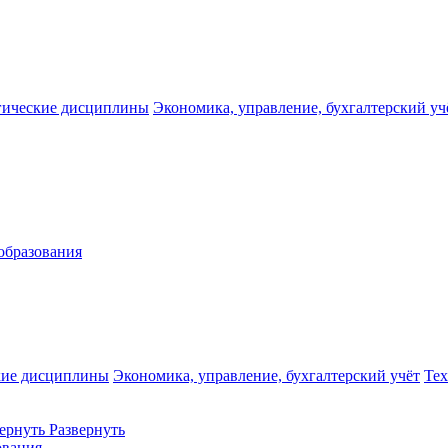
гические дисциплины
Экономика, управление, бухгалтерский уч
образования
кие дисциплины
Экономика, управление, бухгалтерский учёт
Те
ернуть
Развернуть
ования