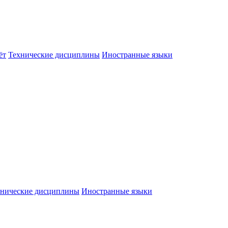
ёт
Технические дисциплины
Иностранные языки
хнические дисциплины
Иностранные языки