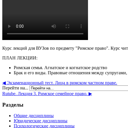
Курс лекций для ВУЗов по предмету "Римское право". Курс чит
ПЛАН ЛЕКЦИИ:
Римская семья. Агнатское и когнатское родство
Брак и его виды. Правовые отношения между супругами,
◀︎ Экзаменационный тест. Лица в римском частном праве.
Перейти на...
Rutube. Лекция 3. Римское семейное право. ▶︎
Разделы
Общие дисциплины
Юридические дисциплины
Психологические дисциплины