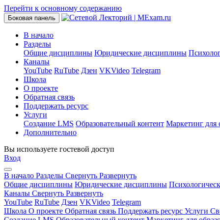
Перейти к основному содержанию
Боковая панель
В начало
Разделы
Общие дисциплины
Юридические дисциплины
Психоло
Каналы
YouTube
RuTube
Дзен
VKVideo
Telegram
Школа
О проекте
Обратная связь
Поддержать ресурс
Услуги
Создание LMS
Образовательный контент
Маркетинг для 
Дополнительно
Вы используете гостевой доступ
Вход
В начало
Разделы
Свернуть
Развернуть
Общие дисциплины
Юридические дисциплины
Психологичес
Каналы
Свернуть
Развернуть
YouTube
RuTube
Дзен
VKVideo
Telegram
Школа
О проекте
Обратная связь
Поддержать ресурс
Услуги
Св
Создание LMS
Образовательный контент
Маркетинг для образ