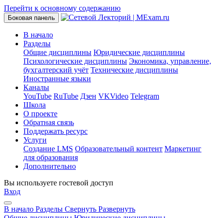
Перейти к основному содержанию
Боковая панель
В начало
Разделы
Общие дисциплины
Юридические дисциплины
Психологические дисциплины
Экономика, управление,
бухгалтерский учёт
Технические дисциплины
Иностранные языки
Каналы
YouTube
RuTube
Дзен
VKVideo
Telegram
Школа
О проекте
Обратная связь
Поддержать ресурс
Услуги
Создание LMS
Образовательный контент
Маркетинг
для образования
Дополнительно
Вы используете гостевой доступ
Вход
В начало
Разделы
Свернуть
Развернуть
Общие дисциплины
Юридические дисциплины