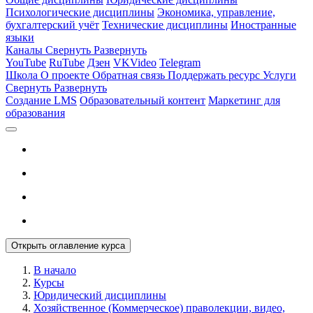
Психологические дисциплины
Экономика, управление,
бухгалтерский учёт
Технические дисциплины
Иностранные
языки
Каналы
Свернуть
Развернуть
YouTube
RuTube
Дзен
VKVideo
Telegram
Школа
О проекте
Обратная связь
Поддержать ресурс
Услуги
Свернуть
Развернуть
Создание LMS
Образовательный контент
Маркетинг для
образования
Открыть оглавление курса
В начало
Курсы
Юридический дисциплины
Хозяйственное (Коммерческое) праволекции, видео,