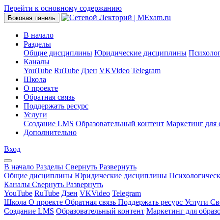
Перейти к основному содержанию
Боковая панель
В начало
Разделы
Общие дисциплины
Юридические дисциплины
Психоло
Каналы
YouTube
RuTube
Дзен
VKVideo
Telegram
Школа
О проекте
Обратная связь
Поддержать ресурс
Услуги
Создание LMS
Образовательный контент
Маркетинг для 
Дополнительно
Вход
В начало
Разделы
Свернуть
Развернуть
Общие дисциплины
Юридические дисциплины
Психологичес
Каналы
Свернуть
Развернуть
YouTube
RuTube
Дзен
VKVideo
Telegram
Школа
О проекте
Обратная связь
Поддержать ресурс
Услуги
Св
Создание LMS
Образовательный контент
Маркетинг для образ