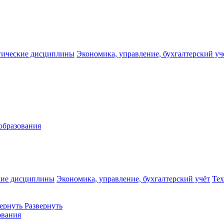
гические дисциплины
Экономика, управление, бухгалтерский уч
образования
кие дисциплины
Экономика, управление, бухгалтерский учёт
Те
ернуть
Развернуть
ования