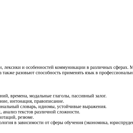
и, лексики и особенностей коммуникации в различных сферах. 
 а также разовьют способность применять язык в профессиональн
ий, времена, модальные глаголы, пассивный залог.
ние, интонация, правописание.
ональный словарь, идиомы, устойчивые выражения.
 анализ текстов различной сложности.
нотаций, резюме.
огия в зависимости от сферы обучения (экономика, юриспруденц