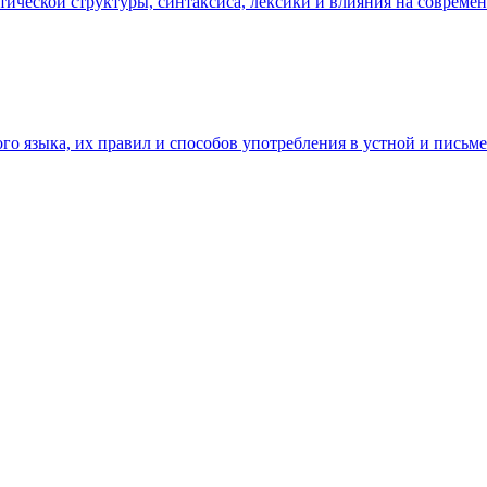
ической структуры, синтаксиса, лексики и влияния на современн
о языка, их правил и способов употребления в устной и письмен