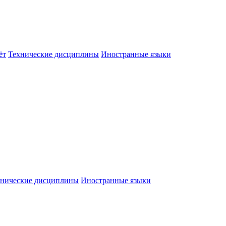
ёт
Технические дисциплины
Иностранные языки
хнические дисциплины
Иностранные языки