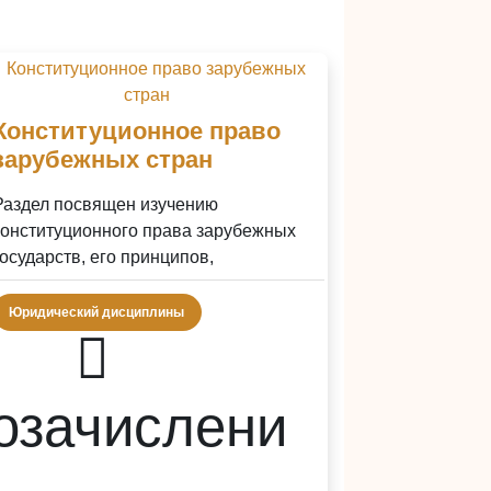
Конституционное право
зарубежных стран
Раздел посвящен изучению
конституционного права зарубежных
государств, его принципов,
источников, структуры и механизмов
функционирования. Курс охв...
Юридический дисциплины