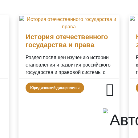
История отечественного
государства и права
Раздел посвящен изучению истории
становления и развития российского
государства и правовой системы с
древнейших времен до
современности. Курс охват...
Юридический дисциплины