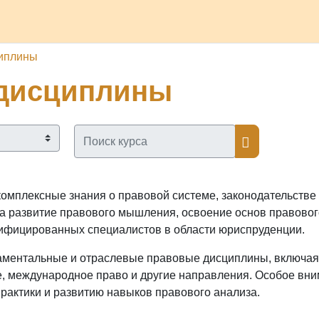
азделы
Каналы
Школа
О проекте
Обратная связь
иплины
дисциплины
Поиск курса
Поиск курс
мплексные знания о правовой системе, законодательстве 
на развитие правового мышления, освоение основ правово
лифицированных специалистов в области юриспруденции.
аментальные и отраслевые правовые дисциплины, включая 
е, международное право и другие направления. Особое вн
практики и развитию навыков правового анализа.