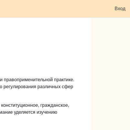
Поддержать ресурс
Услуги
Вход
а
и правоприменительной практике.
го регулирования различных сфер
конституционное, гражданское,
имание уделяется изучению