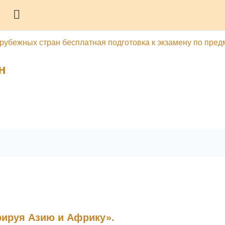
Боковая панель
арубежных стран бесплатная подготовка к экзамену по пред
н
гу
Печатать эту главу
рируя Азию и Африку».