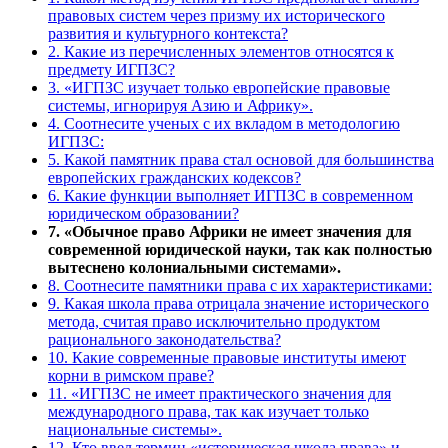
правовых систем через призму их исторического
развития и культурного контекста?
2. Какие из перечисленных элементов относятся к
предмету ИГПЗС?
3. «ИГПЗС изучает только европейские правовые
системы, игнорируя Азию и Африку».
4. Соотнесите ученых с их вкладом в методологию
ИГПЗС:
5. Какой памятник права стал основой для большинства
европейских гражданских кодексов?
6. Какие функции выполняет ИГПЗС в современном
юридическом образовании?
7. «Обычное право Африки не имеет значения для
современной юридической науки, так как полностью
вытеснено колониальными системами».
8. Соотнесите памятники права с их характеристиками:
9. Какая школа права отрицала значение исторического
метода, считая право исключительно продуктом
рационального законодательства?
10. Какие современные правовые институты имеют
корни в римском праве?
11. «ИГПЗС не имеет практического значения для
международного права, так как изучает только
национальные системы».
12. Кто ввел термин «историческая школа права» и