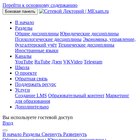
Перейти к основному содержанию
Боковая панель
В начало
Разделы
Общие дисциплины
Юридические дисциплины
Психологические дисциплины
Экономика, управление,
бухгалтерский учёт
Технические дисциплины
Иностранные языки
Каналы
YouTube
RuTube
Дзен
VKVideo
Telegram
Школа
О проекте
Обратная связь
Поддержать ресурс
Услуги
Создание LMS
Образовательный контент
Маркетинг
для образования
Дополнительно
Вы используете гостевой доступ
Вход
В начало
Разделы
Свернуть
Развернуть
Общие дисциплины
Юридические дисциплины