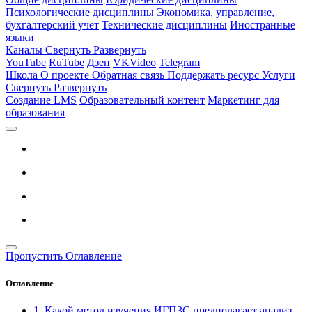
Психологические дисциплины
Экономика, управление,
бухгалтерский учёт
Технические дисциплины
Иностранные
языки
Каналы
Свернуть
Развернуть
YouTube
RuTube
Дзен
VKVideo
Telegram
Школа
О проекте
Обратная связь
Поддержать ресурс
Услуги
Свернуть
Развернуть
Создание LMS
Образовательный контент
Маркетинг для
образования
Пропустить Оглавление
Оглавление
1. Какой метод изучения ИГПЗС предполагает анализ