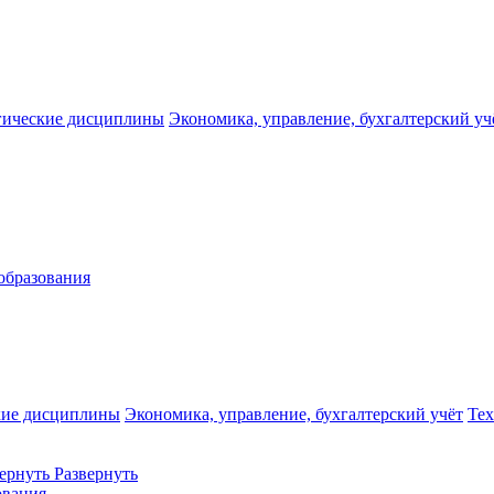
гические дисциплины
Экономика, управление, бухгалтерский уч
образования
кие дисциплины
Экономика, управление, бухгалтерский учёт
Те
ернуть
Развернуть
ования