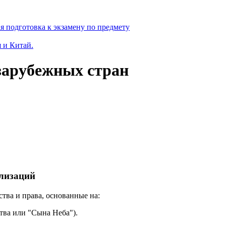
я подготовка к экзамену по предмету
 и Китай.
 зарубежных стран
илизаций
тва и права, основанные на:
тва или "Сына Неба").