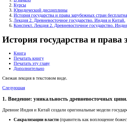
Курсы
Юридический дисциплины
История государства и права зарубежных стран бесплатна
Лекция 2. Древневосточное государство. Индия и Китай.
Конспект. Лекция 2. Древневосточное государство. Индия
История государства и права
Книга
Печатать книгу
Печатать эту главу
Дополнительно
Свежая лекция в текстовом виде.
Следующая
1. Введение: уникальность древневосточных цив
Древние Индия и Китай создали оригинальные модели государс
Сакрализации власти
(правитель как воплощение божес