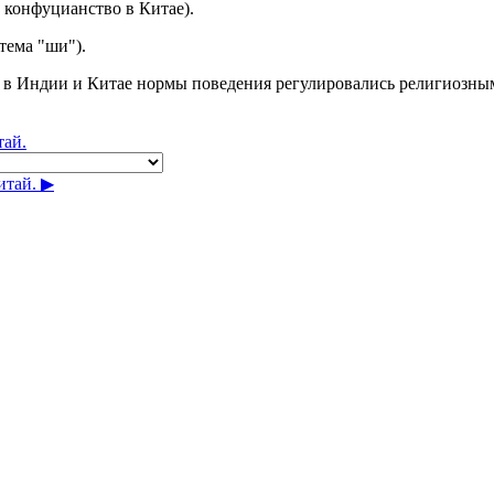
 конфуцианство в Китае).
тема "ши").
им, в Индии и Китае нормы поведения регулировались религиозн
тай.
тай. ▶︎