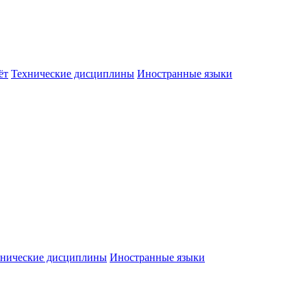
ёт
Технические дисциплины
Иностранные языки
хнические дисциплины
Иностранные языки