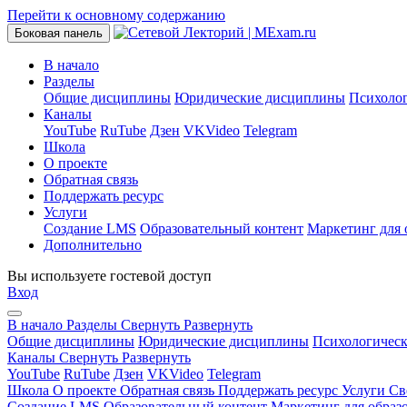
Перейти к основному содержанию
Боковая панель
В начало
Разделы
Общие дисциплины
Юридические дисциплины
Психоло
Каналы
YouTube
RuTube
Дзен
VKVideo
Telegram
Школа
О проекте
Обратная связь
Поддержать ресурс
Услуги
Создание LMS
Образовательный контент
Маркетинг для 
Дополнительно
Вы используете гостевой доступ
Вход
В начало
Разделы
Свернуть
Развернуть
Общие дисциплины
Юридические дисциплины
Психологичес
Каналы
Свернуть
Развернуть
YouTube
RuTube
Дзен
VKVideo
Telegram
Школа
О проекте
Обратная связь
Поддержать ресурс
Услуги
Св
Создание LMS
Образовательный контент
Маркетинг для образ