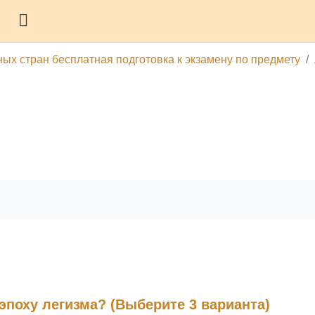
Боковая панель
ных стран бесплатная подготовка к экзамену по предмету
гу
Печатать эту главу
эпоху легизма? (Выберите 3 варианта)