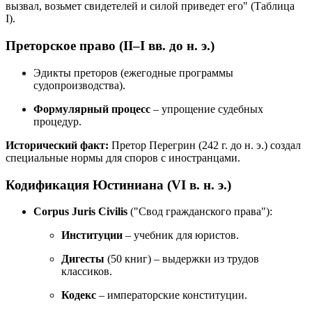
вызвал, возьмет свидетелей и силой приведет его" (Таблица
I).
Преторское право (II–I вв. до н. э.)
Эдикты преторов (ежегодные программы
судопроизводства).
Формулярный процесс
– упрощение судебных
процедур.
Исторический факт:
Претор Перегрин (242 г. до н. э.) создал
специальные нормы для споров с иностранцами.
Кодификация Юстиниана (VI в. н. э.)
Corpus Juris Civilis
("Свод гражданского права"):
Институции
– учебник для юристов.
Дигесты
(50 книг) – выдержки из трудов
классиков.
Кодекс
– императорские конституции.