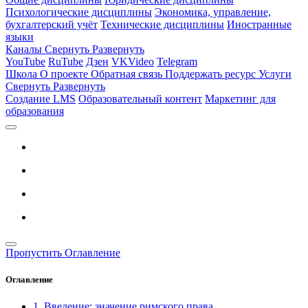
Психологические дисциплины
Экономика, управление,
бухгалтерский учёт
Технические дисциплины
Иностранные
языки
Каналы
Свернуть
Развернуть
YouTube
RuTube
Дзен
VKVideo
Telegram
Школа
О проекте
Обратная связь
Поддержать ресурс
Услуги
Свернуть
Развернуть
Создание LMS
Образовательный контент
Маркетинг для
образования
Пропустить Оглавление
Оглавление
1. Введение: значение римского права