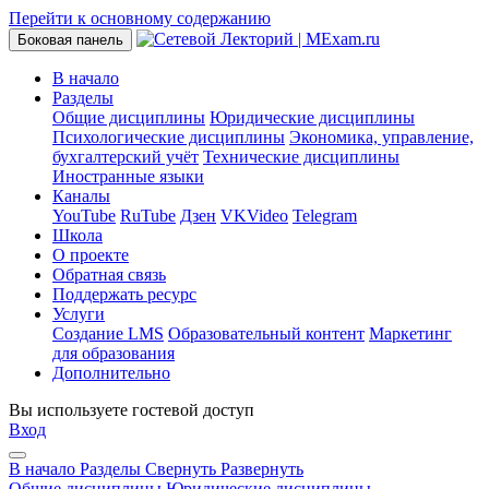
Перейти к основному содержанию
Боковая панель
В начало
Разделы
Общие дисциплины
Юридические дисциплины
Психологические дисциплины
Экономика, управление,
бухгалтерский учёт
Технические дисциплины
Иностранные языки
Каналы
YouTube
RuTube
Дзен
VKVideo
Telegram
Школа
О проекте
Обратная связь
Поддержать ресурс
Услуги
Создание LMS
Образовательный контент
Маркетинг
для образования
Дополнительно
Вы используете гостевой доступ
Вход
В начало
Разделы
Свернуть
Развернуть
Общие дисциплины
Юридические дисциплины