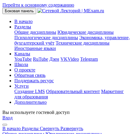
Перейти к основному содержанию
Боковая панель
В начало
Разделы
Общие дисциплины
Юридические дисциплины
Психологические дисциплины
Экономика, управление,
бухгалтерский учёт
Технические дисциплины
Иностранные языки
Каналы
YouTube
RuTube
Дзен
VKVideo
Telegram
Школа
О проекте
Обратная связь
Поддержать ресурс
Услуги
Создание LMS
Образовательный контент
Маркетинг
для образования
Дополнительно
Вы используете гостевой доступ
Вход
В начало
Разделы
Свернуть
Развернуть
Общие дисциплины
Юридические дисциплины