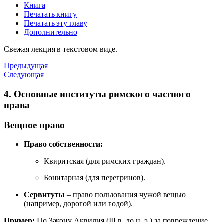
Книга
Печатать книгу
Печатать эту главу
Дополнительно
Свежая лекция в текстовом виде.
Предыдущая
Следующая
4. Основные институты римского частного
права
Вещное право
Право собственности:
Квиритская (для римских граждан).
Бонитарная (для перегринов).
Сервитуты
– право пользования чужой вещью
(например, дорогой или водой).
Пример:
По Закону Аквилия (III в. до н. э.) за повреждение