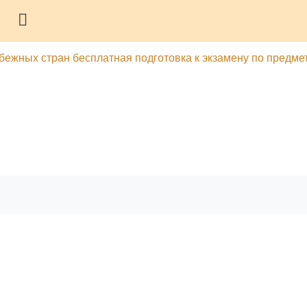
Боковая панель
бежных стран бесплатная подготовка к экзамену по предме
гу
Печатать эту главу