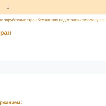
Боковая панель
ва зарубежных стран бесплатная подготовка к экзамену по 
тран
гу
Печатать эту главу
ержанием: