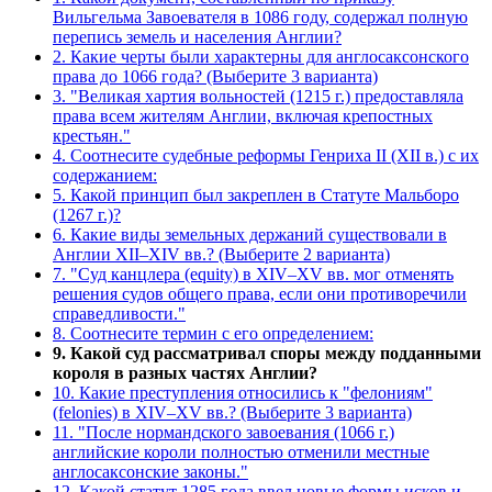
Вильгельма Завоевателя в 1086 году, содержал полную
перепись земель и населения Англии?
2. Какие черты были характерны для англосаксонского
права до 1066 года? (Выберите 3 варианта)
3. "Великая хартия вольностей (1215 г.) предоставляла
права всем жителям Англии, включая крепостных
крестьян."
4. Соотнесите судебные реформы Генриха II (XII в.) с их
содержанием:
5. Какой принцип был закреплен в Статуте Мальборо
(1267 г.)?
6. Какие виды земельных держаний существовали в
Англии XII–XIV вв.? (Выберите 2 варианта)
7. "Суд канцлера (equity) в XIV–XV вв. мог отменять
решения судов общего права, если они противоречили
справедливости."
8. Соотнесите термин с его определением:
9. Какой суд рассматривал споры между подданными
короля в разных частях Англии?
10. Какие преступления относились к "фелониям"
(felonies) в XIV–XV вв.? (Выберите 3 варианта)
11. "После нормандского завоевания (1066 г.)
английские короли полностью отменили местные
англосаксонские законы."
12. Какой статут 1285 года ввел новые формы исков и