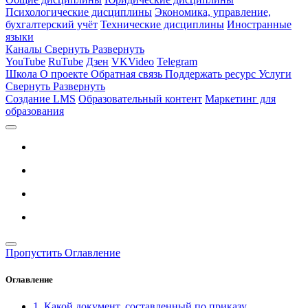
Психологические дисциплины
Экономика, управление,
бухгалтерский учёт
Технические дисциплины
Иностранные
языки
Каналы
Свернуть
Развернуть
YouTube
RuTube
Дзен
VKVideo
Telegram
Школа
О проекте
Обратная связь
Поддержать ресурс
Услуги
Свернуть
Развернуть
Создание LMS
Образовательный контент
Маркетинг для
образования
Пропустить Оглавление
Оглавление
1. Какой документ, составленный по приказу