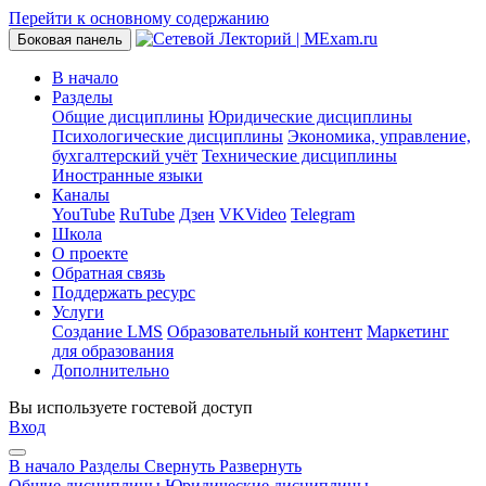
Перейти к основному содержанию
Боковая панель
В начало
Разделы
Общие дисциплины
Юридические дисциплины
Психологические дисциплины
Экономика, управление,
бухгалтерский учёт
Технические дисциплины
Иностранные языки
Каналы
YouTube
RuTube
Дзен
VKVideo
Telegram
Школа
О проекте
Обратная связь
Поддержать ресурс
Услуги
Создание LMS
Образовательный контент
Маркетинг
для образования
Дополнительно
Вы используете гостевой доступ
Вход
В начало
Разделы
Свернуть
Развернуть
Общие дисциплины
Юридические дисциплины