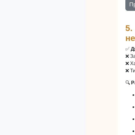
П
5.
н
✅
Д
❌ З
❌ Х
❌ Т
🔍
Р