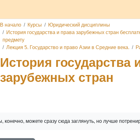
делы
Каналы
Школа
О проекте
Обратная связь
П
В начало
Курсы
Юридический дисциплины
История государства и права зарубежных стран бесплатн
предмету
Лекция 5. Государство и право Азии в Средние века.
Р
История государства 
зарубежных стран
ига
Печатать книгу
Печатать эту главу
, конечно, можете сразу сюда заглянуть, но лучше потрени