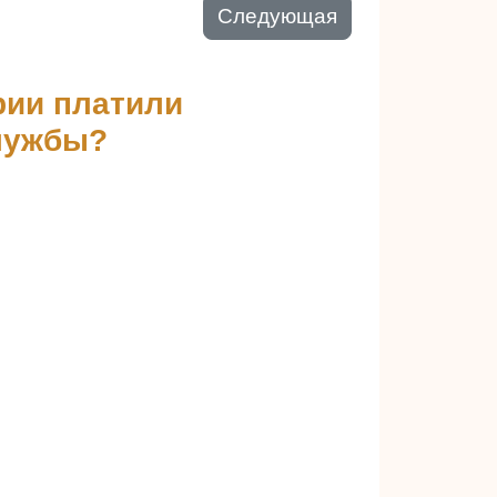
Следующая
рии платили
лужбы?