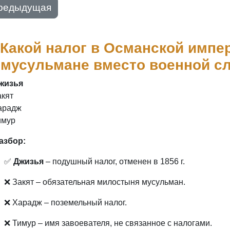
редыдущая
 Какой налог в Османской импе
емусульмане вместо военной с
жизья
акят
арадж
имур
азбор:
✅
Джизья
– подушный налог, отменен в 1856 г.
❌ Закят – обязательная милостыня мусульман.
❌ Харадж – поземельный налог.
❌ Тимур – имя завоевателя, не связанное с налогами.