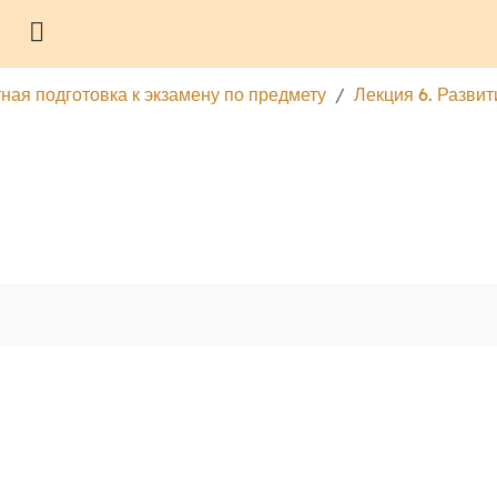
Боковая панель
ная подготовка к экзамену по предмету
Лекция 6. Развит
гу
Печатать эту главу