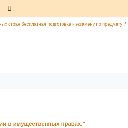
Боковая панель
ных стран бесплатная подготовка к экзамену по предмету
гу
Печатать эту главу
ами в имущественных правах."