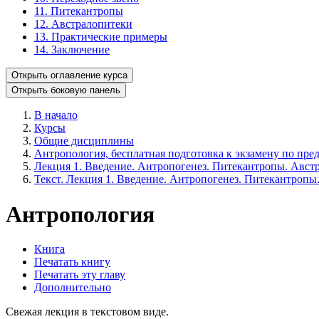
11. Питекантропы
12. Австралопитеки
13. Практические примеры
14. Заключение
Открыть оглавление курса
Открыть боковую панель
В начало
Курсы
Общие дисциплины
Антропология, бесплатная подготовка к экзамену по пред
Лекция 1. Введение. Антропогенез. Питекантропы. Авст
Текст. Лекция 1. Введение. Антропогенез. Питекантропы
Антропология
Книга
Печатать книгу
Печатать эту главу
Дополнительно
Свежая лекция в текстовом виде.