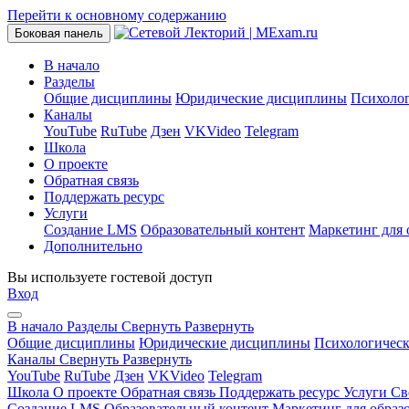
Перейти к основному содержанию
Боковая панель
В начало
Разделы
Общие дисциплины
Юридические дисциплины
Психоло
Каналы
YouTube
RuTube
Дзен
VKVideo
Telegram
Школа
О проекте
Обратная связь
Поддержать ресурс
Услуги
Создание LMS
Образовательный контент
Маркетинг для 
Дополнительно
Вы используете гостевой доступ
Вход
В начало
Разделы
Свернуть
Развернуть
Общие дисциплины
Юридические дисциплины
Психологичес
Каналы
Свернуть
Развернуть
YouTube
RuTube
Дзен
VKVideo
Telegram
Школа
О проекте
Обратная связь
Поддержать ресурс
Услуги
Св
Создание LMS
Образовательный контент
Маркетинг для образ