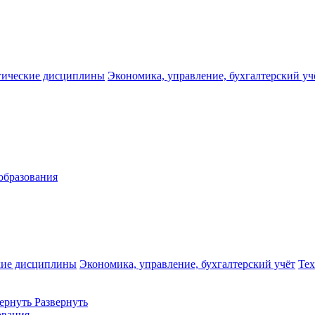
гические дисциплины
Экономика, управление, бухгалтерский уч
образования
кие дисциплины
Экономика, управление, бухгалтерский учёт
Те
ернуть
Развернуть
ования