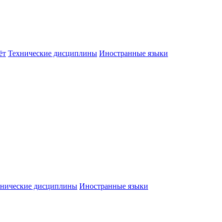
ёт
Технические дисциплины
Иностранные языки
хнические дисциплины
Иностранные языки