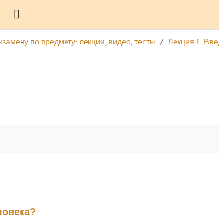
Боковая панель
кзамену по предмету: лекции, видео, тесты
Лекция 1. Вве
гу
Печатать эту главу
ловека?