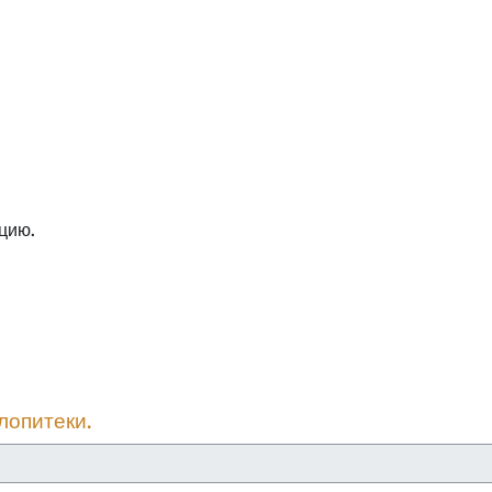
цию.
лопитеки.