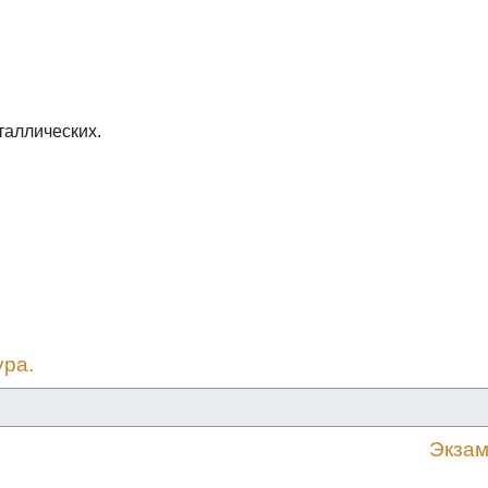
таллических.
ура.
Экзам