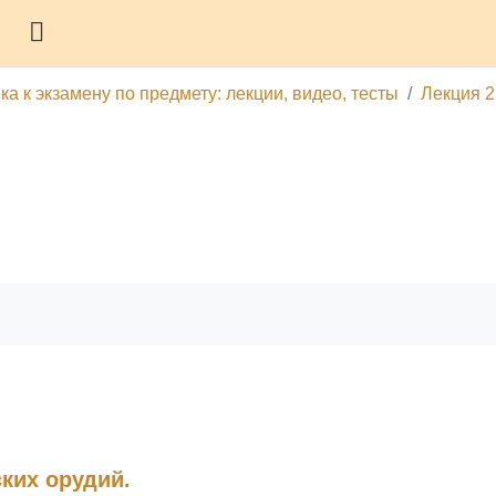
Боковая панель
а к экзамену по предмету: лекции, видео, тесты
Лекция 2
гу
Печатать эту главу
ких орудий.