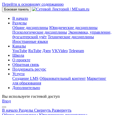
Перейти к основному содержанию
Боковая панель
В начало
Разделы
Общие дисциплины
Юридические дисциплины
Психологические дисциплины
Экономика, управление,
бухгалтерский учёт
Технические дисциплины
Иностранные языки
Каналы
YouTube
RuTube
Дзен
VKVideo
Telegram
Школа
О проекте
Обратная связь
Поддержать ресурс
Услуги
Создание LMS
Образовательный контент
Маркетинг
для образования
Дополнительно
Вы используете гостевой доступ
Вход
В начало
Разделы
Свернуть
Развернуть
Общие дисциплины
Юридические дисциплины