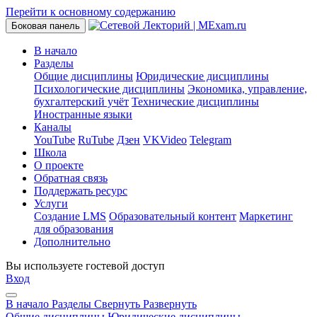
Перейти к основному содержанию
Боковая панель
В начало
Разделы
Общие дисциплины
Юридические дисциплины
Психологические дисциплины
Экономика, управление,
бухгалтерский учёт
Технические дисциплины
Иностранные языки
Каналы
YouTube
RuTube
Дзен
VKVideo
Telegram
Школа
О проекте
Обратная связь
Поддержать ресурс
Услуги
Создание LMS
Образовательный контент
Маркетинг
для образования
Дополнительно
Вы используете гостевой доступ
Вход
В начало
Разделы
Свернуть
Развернуть
Общие дисциплины
Юридические дисциплины