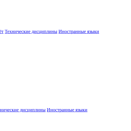
ёт
Технические дисциплины
Иностранные языки
хнические дисциплины
Иностранные языки