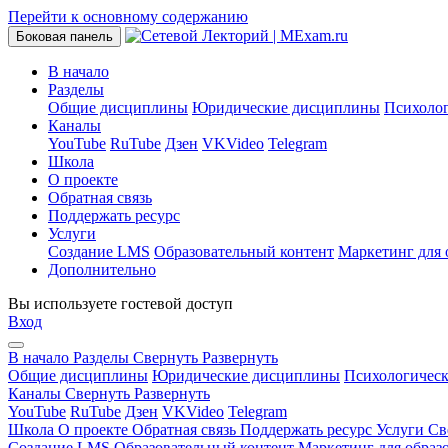
Перейти к основному содержанию
Боковая панель
В начало
Разделы
Общие дисциплины
Юридические дисциплины
Психоло
Каналы
YouTube
RuTube
Дзен
VKVideo
Telegram
Школа
О проекте
Обратная связь
Поддержать ресурс
Услуги
Создание LMS
Образовательный контент
Маркетинг для 
Дополнительно
Вы используете гостевой доступ
Вход
В начало
Разделы
Свернуть
Развернуть
Общие дисциплины
Юридические дисциплины
Психологичес
Каналы
Свернуть
Развернуть
YouTube
RuTube
Дзен
VKVideo
Telegram
Школа
О проекте
Обратная связь
Поддержать ресурс
Услуги
Св
Создание LMS
Образовательный контент
Маркетинг для образ