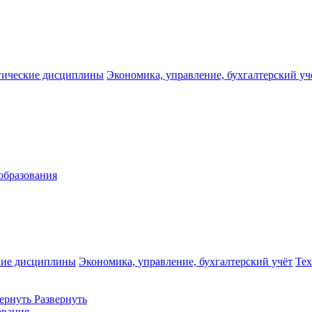
гические дисциплины
Экономика, управление, бухгалтерский уч
образования
кие дисциплины
Экономика, управление, бухгалтерский учёт
Те
ернуть
Развернуть
ования