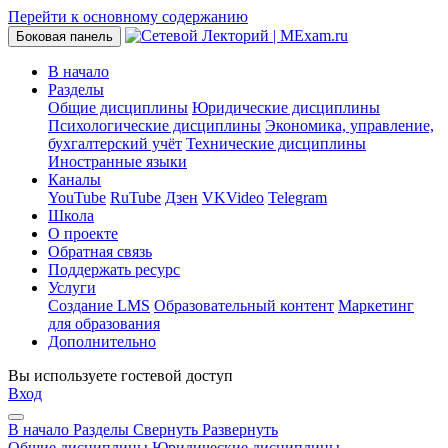
Перейти к основному содержанию
Боковая панель
В начало
Разделы
Общие дисциплины
Юридические дисциплины
Психологические дисциплины
Экономика, управление,
бухгалтерский учёт
Технические дисциплины
Иностранные языки
Каналы
YouTube
RuTube
Дзен
VKVideo
Telegram
Школа
О проекте
Обратная связь
Поддержать ресурс
Услуги
Создание LMS
Образовательный контент
Маркетинг
для образования
Дополнительно
Вы используете гостевой доступ
Вход
В начало
Разделы
Свернуть
Развернуть
Общие дисциплины
Юридические дисциплины