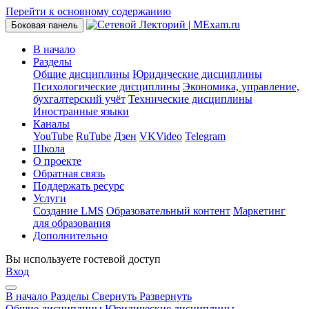
Перейти к основному содержанию
Боковая панель
В начало
Разделы
Общие дисциплины
Юридические дисциплины
Психологические дисциплины
Экономика, управление,
бухгалтерский учёт
Технические дисциплины
Иностранные языки
Каналы
YouTube
RuTube
Дзен
VKVideo
Telegram
Школа
О проекте
Обратная связь
Поддержать ресурс
Услуги
Создание LMS
Образовательный контент
Маркетинг
для образования
Дополнительно
Вы используете гостевой доступ
Вход
В начало
Разделы
Свернуть
Развернуть
Общие дисциплины
Юридические дисциплины