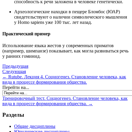
способность к речи заложена в человеке генетически.
Археологические находки в пещере Бломбос (ЮАР)
свидетельствуют о наличии символического мышления
у Homo sapiens уже 100 тыс. лет назад.
Практический пример
Использование языка жестов у современных приматов
(например, шимпанзе) показывает, как могла развиваться речь
у ранних гоминид.
Предыдущая
Следующая
← Rutube. Лекция 4. Социогенез. Становление человека, как
вида в процессе формирования общества.
Перейти на...
Тренировочный тест. Социогенез. Становление человека, как
вида в процессе формирования общества. →
Разделы
Общие дисциплины
Юридические дисциплины