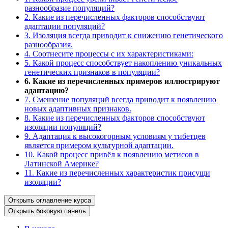
разнообразие популяций?
2. Какие из перечисленных факторов способствуют
адаптации популяций?
3. Изоляция всегда приводит к снижению генетического
разнообразия.
4. Соотнесите процессы с их характеристиками:
5. Какой процесс способствует накоплению уникальных
генетических признаков в популяции?
6. Какие из перечисленных примеров иллюстрируют
адаптацию?
7. Смешение популяций всегда приводит к появлению
новых адаптивных признаков.
8. Какие из перечисленных факторов способствуют
изоляции популяций?
9. Адаптация к высокогорным условиям у тибетцев
является примером культурной адаптации.
10. Какой процесс привёл к появлению метисов в
Латинской Америке?
11. Какие из перечисленных характеристик присущи
изоляции?
Открыть оглавление курса
Открыть боковую панель