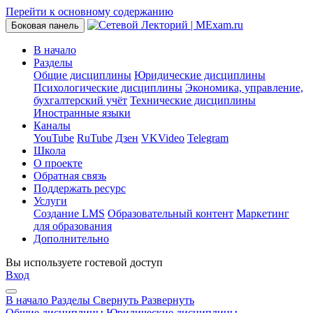
Перейти к основному содержанию
Боковая панель
В начало
Разделы
Общие дисциплины
Юридические дисциплины
Психологические дисциплины
Экономика, управление,
бухгалтерский учёт
Технические дисциплины
Иностранные языки
Каналы
YouTube
RuTube
Дзен
VKVideo
Telegram
Школа
О проекте
Обратная связь
Поддержать ресурс
Услуги
Создание LMS
Образовательный контент
Маркетинг
для образования
Дополнительно
Вы используете гостевой доступ
Вход
В начало
Разделы
Свернуть
Развернуть
Общие дисциплины
Юридические дисциплины