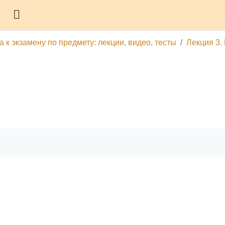
Боковая панель
 к экзамену по предмету: лекции, видео, тесты
Лекция 3.
гу
Печатать эту главу