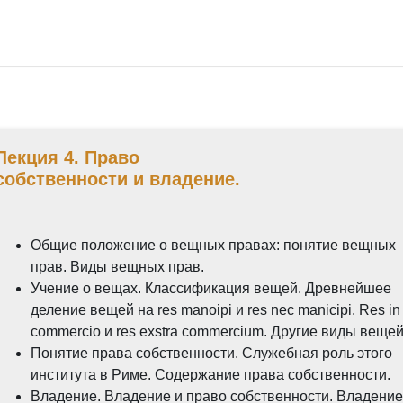
оговое право. Фидуция. Пигнус. Ипотека.
во собственности и владение.
во собственности и владение.
Rutube. Лекция 3. Римско
Лекция 4. Право
собственности и владение.
мское семейное право
Rutube. Лекция 2. Лица в римском
а в римском частном праве.
Общие положение о вещных правах: понятие вещных
прав. Виды вещных прав.
Учение о вещах. Классификация вещей. Древнейшее
тие, система, источники римского права
деление вещей на res manoipi и res nec manicipi. Res in
commercio и res exstra commercium. Другие виды вещей
ятие, система, источники римского права
Понятие права собственности. Служебная роль этого
института в Риме. Содержание права собственности.
Владение. Владение и право собственности. Владение
атура по курсу