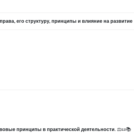
алоговое право. Фидуция. Пигнус. Ипотека.
рава, его структуру, принципы и влияние на развитие 
овое право. Фидуция. Пигнус. Ипотека.
Разбор экзаменац
 Римское семейное право.
Разбор тренировочного тест
раво собственности и владение.
 собственности и владение.
Разбор экзаменационного те
 Римское семейное право.
Разбор тренировочного тест
имское семейное право.
Текст. Лекция 3. Римское семей
авовые принципы в практической деятельности
. ⚖️📜📚