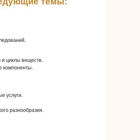
ледующие темы:
ледований.
 и циклы веществ.
е компоненты.
е услуги.
кого разнообразия.