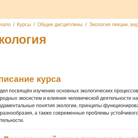
делы
Каналы
Школа
О проекте
Обратная связь
П
ачало
Курсы
Общие дисциплины
Экология лекции, ви
кология
рс
DZEN. Лекция 2. Биосфера.
Youtube. Лекция 2. 
рс: Экология
писание курса
EN. Лекция 1. Что изучает наука. Разделы экологии. Эколо
дел посвящён изучению основных экологических процессо
utube. Лекция 1. Что изучает наука. Разделы экологии. Эко
родных экосистем и влияния человеческой деятельности н
даментальные понятия экологии, принципы функционирова
разнообразия, а также современные проблемы устойчивого
комендованная литература по курсу
тельности.