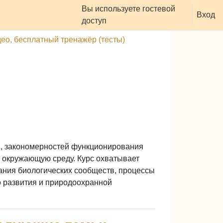
Вы используете гостевой
оддержать ресурс
Вход
доступ
део, бесплатный тренажёр (тесты)
Биосфера.
гические факторы, циклы.
в, закономерностей функционирования
логические факторы, циклы.
а окружающую среду. Курс охватывает
ния биологических сообществ, процессы
 развития и природоохранной