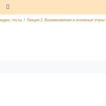
Боковая панель
видео, тесты
Лекция 2. Возникновение и основные этапы 
гу
Печатать эту главу