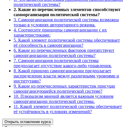
политической системы?
2. Какие из перечисленных элементов способствуют
самоорганизации политической системы?
3. Самоорганизация политической системы возможна
только в условиях авторитарного режима.
4. Соотнесите принципы самоорганизации с их
характеристиками:
5. Какой элемент политической системы обеспечивает
её способность к самоорганизации?
6. Какие из перечисленных факторов препятствуют
самоорганизации политической системы?
7. Самоорганизация политической системы
предполагает отсутствие какого-либо управления.
8. Какой принцип самоорганизации предполагает
распределение власти между различными уровнями и
институтами?
9. Какие из перечисленных характеристик присущи
самоорганизующейся политической системе?
10. Плюрализм мнений является важным условием
самоорганизации политической системы.
11. Какой элемент политической системы обеспечивает
её устойчивость в условиях изменений?
Открыть оглавление курса