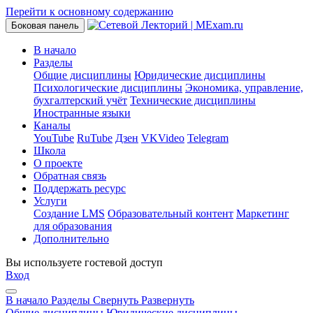
Перейти к основному содержанию
Боковая панель
В начало
Разделы
Общие дисциплины
Юридические дисциплины
Психологические дисциплины
Экономика, управление,
бухгалтерский учёт
Технические дисциплины
Иностранные языки
Каналы
YouTube
RuTube
Дзен
VKVideo
Telegram
Школа
О проекте
Обратная связь
Поддержать ресурс
Услуги
Создание LMS
Образовательный контент
Маркетинг
для образования
Дополнительно
Вы используете гостевой доступ
Вход
В начало
Разделы
Свернуть
Развернуть
Общие дисциплины
Юридические дисциплины