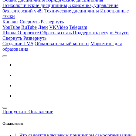
Психологические дисциплины
Экономика, управление,
бухгалтерский учёт
Технические дисциплины
Иностранные
языки
Каналы
Свернуть
Развернуть
YouTube
RuTube
Дзен
VKVideo
Telegram
Школа
О проекте
Обратная связь
Поддержать ресурс
Услуги
Свернуть
Развернуть
Создание LMS
Образовательный контент
Маркетинг для
образования
Пропустить Оглавление
Оглавление
1. Что является ключевым принципом самоорганизации