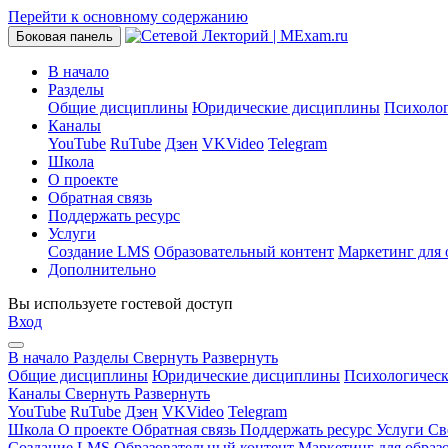
Перейти к основному содержанию
Боковая панель
В начало
Разделы
Общие дисциплины
Юридические дисциплины
Психоло
Каналы
YouTube
RuTube
Дзен
VKVideo
Telegram
Школа
О проекте
Обратная связь
Поддержать ресурс
Услуги
Создание LMS
Образовательный контент
Маркетинг для 
Дополнительно
Вы используете гостевой доступ
Вход
В начало
Разделы
Свернуть
Развернуть
Общие дисциплины
Юридические дисциплины
Психологичес
Каналы
Свернуть
Развернуть
YouTube
RuTube
Дзен
VKVideo
Telegram
Школа
О проекте
Обратная связь
Поддержать ресурс
Услуги
Св
Создание LMS
Образовательный контент
Маркетинг для образ