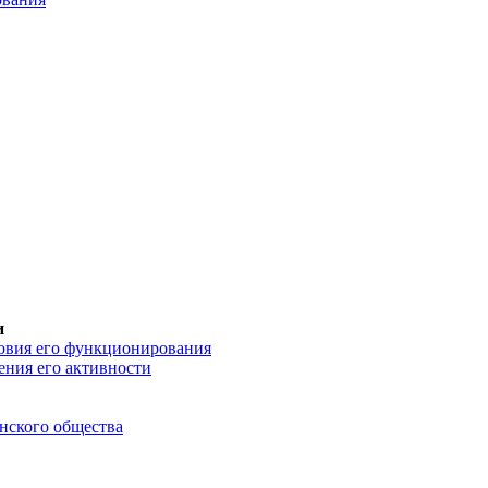
и
ловия его функционирования
ения его активности
анского общества