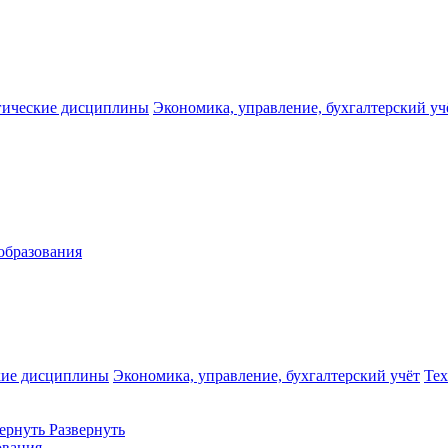
гические дисциплины
Экономика, управление, бухгалтерский уч
образования
кие дисциплины
Экономика, управление, бухгалтерский учёт
Те
ернуть
Развернуть
ования