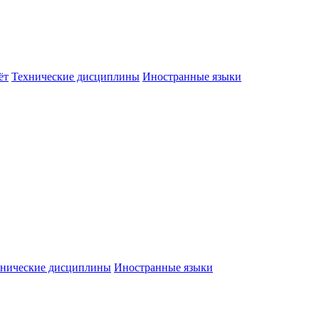
ёт
Технические дисциплины
Иностранные языки
хнические дисциплины
Иностранные языки