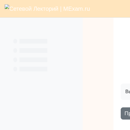
В начало
Раз
Перейти к основному содержанию
Услуги
Кн
Вы
П