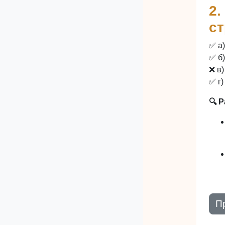
2.
ст
✅ а
✅ б
❌ в
✅ г
🔍 
П