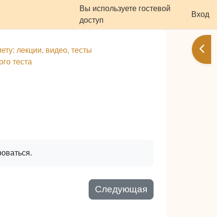
Вы используете гостевой
оддержать ресурс
Вход
доступ
Отк
ту: лекции, видео, тесты
ого теста
роваться.
Следующая