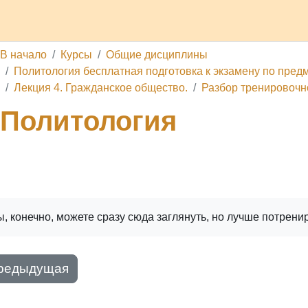
делы
Каналы
Школа
О проекте
Обратная связь
П
В начало
Курсы
Общие дисциплины
Политология бесплатная подготовка к экзамену по предме
Лекция 4. Гражданское общество.
Разбор тренировочн
Политология
ига
Печатать книгу
Печатать эту главу
, конечно, можете сразу сюда заглянуть, но лучше потрени
редыдущая