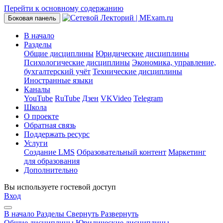
Перейти к основному содержанию
Боковая панель
В начало
Разделы
Общие дисциплины
Юридические дисциплины
Психологические дисциплины
Экономика, управление,
бухгалтерский учёт
Технические дисциплины
Иностранные языки
Каналы
YouTube
RuTube
Дзен
VKVideo
Telegram
Школа
О проекте
Обратная связь
Поддержать ресурс
Услуги
Создание LMS
Образовательный контент
Маркетинг
для образования
Дополнительно
Вы используете гостевой доступ
Вход
В начало
Разделы
Свернуть
Развернуть
Общие дисциплины
Юридические дисциплины