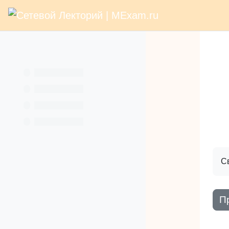
В начало
Раз
Перейти к основному содержанию
Услуги
Кн
С
П