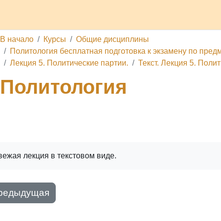
делы
Каналы
Школа
О проекте
Обратная связь
П
В начало
Курсы
Общие дисциплины
Политология бесплатная подготовка к экзамену по предме
Лекция 5. Политические партии.
Текст. Лекция 5. Поли
Политология
ига
Печатать книгу
Печатать эту главу
вежая лекция в текстовом виде.
редыдущая