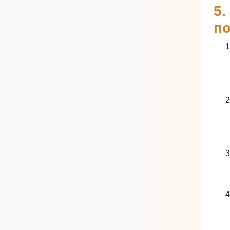
5.
по