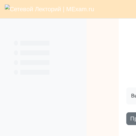
В начало
Раз
Перейти к основному содержанию
Услуги
Кн
Вы
П