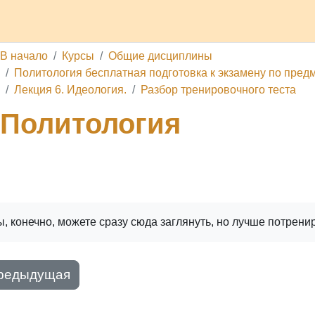
делы
Каналы
Школа
О проекте
Обратная связь
П
В начало
Курсы
Общие дисциплины
Политология бесплатная подготовка к экзамену по предме
Лекция 6. Идеология.
Разбор тренировочного теста
Политология
ига
Печатать книгу
Печатать эту главу
, конечно, можете сразу сюда заглянуть, но лучше потрени
редыдущая