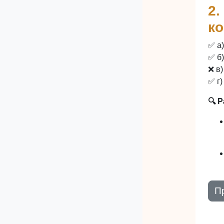
2.
к
✅ а
✅ б
❌ в
✅ г
🔍 
П