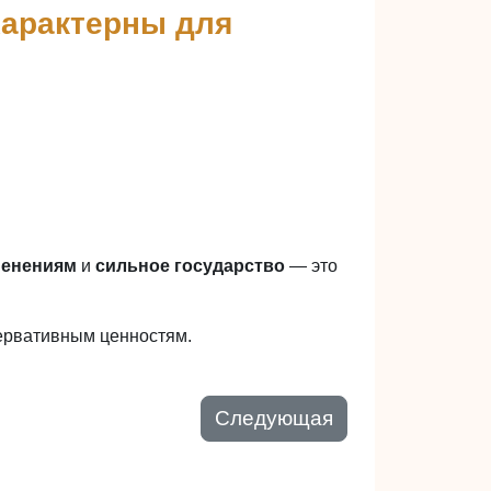
характерны для
менениям
и
сильное государство
— это
ервативным ценностям.
Следующая