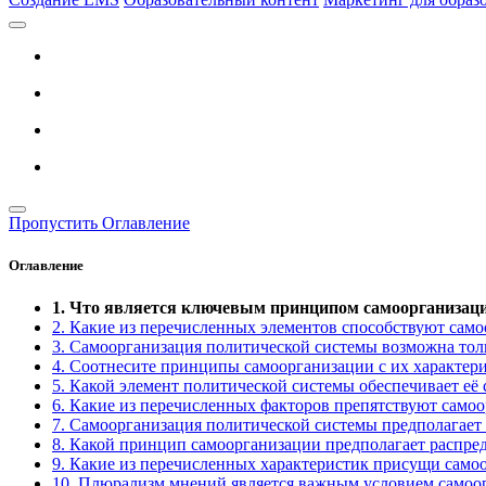
Пропустить Оглавление
Оглавление
1. Что является ключевым принципом самоорганизац
2. Какие из перечисленных элементов способствуют сам
3. Самоорганизация политической системы возможна толь
4. Соотнесите принципы самоорганизации с их характер
5. Какой элемент политической системы обеспечивает её
6. Какие из перечисленных факторов препятствуют само
7. Самоорганизация политической системы предполагает 
8. Какой принцип самоорганизации предполагает распре
9. Какие из перечисленных характеристик присущи само
10. Плюрализм мнений является важным условием самоо