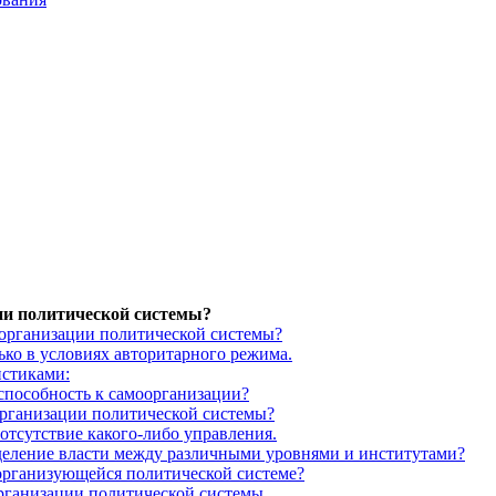
ии политической системы?
оорганизации политической системы?
ко в условиях авторитарного режима.
истиками:
 способность к самоорганизации?
организации политической системы?
отсутствие какого-либо управления.
деление власти между различными уровнями и институтами?
организующейся политической системе?
рганизации политической системы.