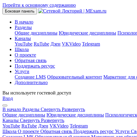
Перейти к основному содержанию
Боковая панель
В начало
Разделы
Общие дисциплины
Юридические дисциплины
Психоло
Каналы
YouTube
RuTube
Дзен
VKVideo
Telegram
Школа
О проекте
Обратная связь
Поддержать ресурс
Услуги
Создание LMS
Образовательный контент
Маркетинг для 
Дополнительно
Вы используете гостевой доступ
Вход
В начало
Разделы
Свернуть
Развернуть
Общие дисциплины
Юридические дисциплины
Психологичес
Каналы
Свернуть
Развернуть
YouTube
RuTube
Дзен
VKVideo
Telegram
Школа
О проекте
Обратная связь
Поддержать ресурс
Услуги
Св
Создание LMS
Образовательный контент
Маркетинг для образ