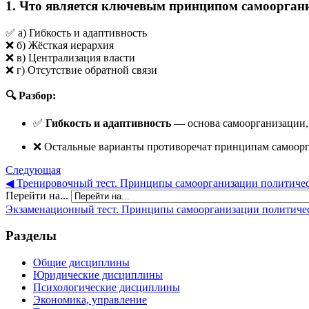
1. Что является ключевым принципом самоорган
✅ а) Гибкость и адаптивность
❌ б) Жёсткая иерархия
❌ в) Централизация власти
❌ г) Отсутствие обратной связи
🔍 Разбор:
✅
Гибкость и адаптивность
— основа самоорганизации, 
❌ Остальные варианты противоречат принципам самоорг
Следующая
◀︎ Тренировочный тест. Принципы самоорганизации политичес
Перейти на...
Экзаменационный тест. Принципы самоорганизации политичес
Разделы
Общие дисциплины
Юридические дисциплины
Психологические дисциплины
Экономика, управление