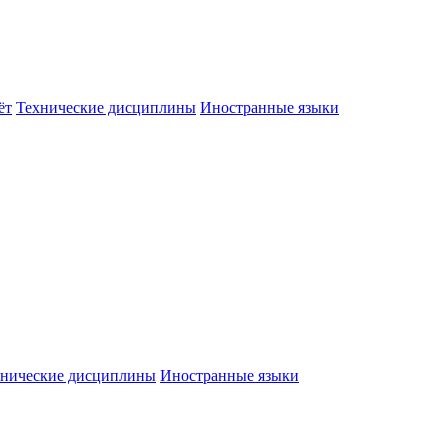
ёт
Технические дисциплины
Иностранные языки
хнические дисциплины
Иностранные языки