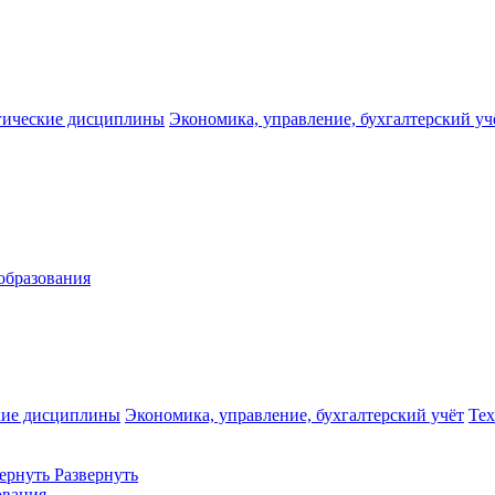
гические дисциплины
Экономика, управление, бухгалтерский уч
образования
кие дисциплины
Экономика, управление, бухгалтерский учёт
Те
ернуть
Развернуть
ования