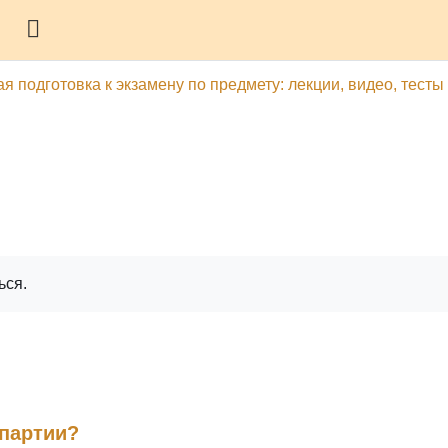
Боковая панель
 подготовка к экзамену по предмету: лекции, видео, тесты
гу
Печатать эту главу
ься.
 партии?