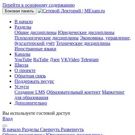
Перейти к основному содержанию
Боковая панель
В начало
Разделы
Общие дисциплины
Юридические дисциплины
Психологические дисциплины
Экономика, управление,
бухгалтерский учёт
Технические дисциплины
Иностранные языки
Каналы
YouTube
RuTube
Дзен
VKVideo
Telegram
Школа
О проекте
Обратная связь
Поддержать ресурс
Услуги
Создание LMS
Образовательный контент
Маркетинг
для образования
Дополнительно
Вы используете гостевой доступ
Вход
В начало
Разделы
Свернуть
Развернуть
Общие дисциплины
Юридические дисциплины