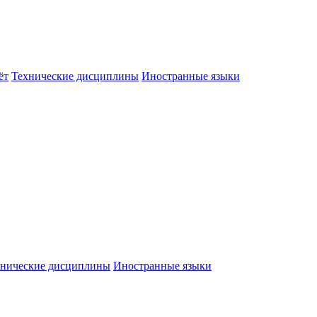
ёт
Технические дисциплины
Иностранные языки
хнические дисциплины
Иностранные языки