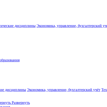
гические дисциплины
Экономика, управление, бухгалтерский уч
образования
кие дисциплины
Экономика, управление, бухгалтерский учёт
Те
ернуть
Развернуть
ования