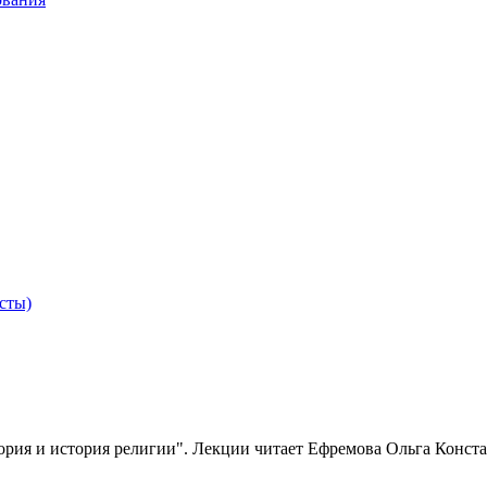
сты)
ория и история религии". Лекции читает Ефремова Ольга Конст