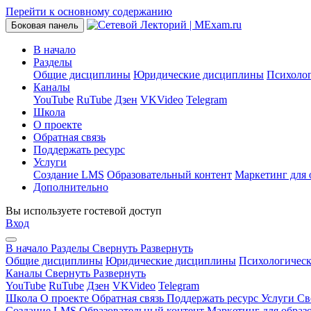
Перейти к основному содержанию
Боковая панель
В начало
Разделы
Общие дисциплины
Юридические дисциплины
Психоло
Каналы
YouTube
RuTube
Дзен
VKVideo
Telegram
Школа
О проекте
Обратная связь
Поддержать ресурс
Услуги
Создание LMS
Образовательный контент
Маркетинг для 
Дополнительно
Вы используете гостевой доступ
Вход
В начало
Разделы
Свернуть
Развернуть
Общие дисциплины
Юридические дисциплины
Психологичес
Каналы
Свернуть
Развернуть
YouTube
RuTube
Дзен
VKVideo
Telegram
Школа
О проекте
Обратная связь
Поддержать ресурс
Услуги
Св
Создание LMS
Образовательный контент
Маркетинг для образ