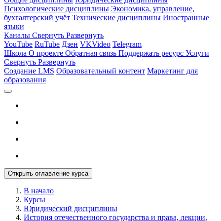
Психологические дисциплины
Экономика, управление,
бухгалтерский учёт
Технические дисциплины
Иностранные
языки
Каналы
Свернуть
Развернуть
YouTube
RuTube
Дзен
VKVideo
Telegram
Школа
О проекте
Обратная связь
Поддержать ресурс
Услуги
Свернуть
Развернуть
Создание LMS
Образовательный контент
Маркетинг для
образования
Открыть оглавление курса
В начало
Курсы
Юридический дисциплины
История отечественного государства и права, лекции,