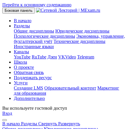
Перейти к основному содержанию
Боковая панель
В начало
Разделы
Общие дисциплины
Юридические дисциплины
Психологические дисциплины
Экономика, управление,
бухгалтерский учёт
Технические дисциплины
Иностранные языки
Каналы
YouTube
RuTube
Дзен
VKVideo
Telegram
Школа
О проекте
Обратная связь
Поддержать ресурс
Услуги
Создание LMS
Образовательный контент
Маркетинг
для образования
Дополнительно
Вы используете гостевой доступ
Вход
В начало
Разделы
Свернуть
Развернуть
Общие дисциплины
Юридические дисциплины