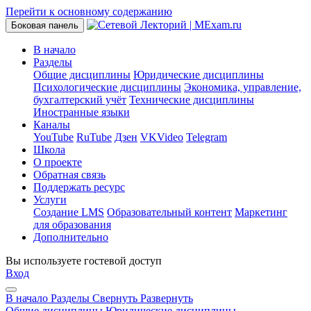
Перейти к основному содержанию
Боковая панель
В начало
Разделы
Общие дисциплины
Юридические дисциплины
Психологические дисциплины
Экономика, управление,
бухгалтерский учёт
Технические дисциплины
Иностранные языки
Каналы
YouTube
RuTube
Дзен
VKVideo
Telegram
Школа
О проекте
Обратная связь
Поддержать ресурс
Услуги
Создание LMS
Образовательный контент
Маркетинг
для образования
Дополнительно
Вы используете гостевой доступ
Вход
В начало
Разделы
Свернуть
Развернуть
Общие дисциплины
Юридические дисциплины