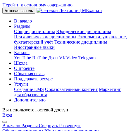
Перейти к основному содержанию
Боковая панель
В начало
Разделы
Общие дисциплины
Юридические дисциплины
Психологические дисциплины
Экономика, управление,
бухгалтерский учёт
Технические дисциплины
Иностранные языки
Каналы
YouTube
RuTube
Дзен
VKVideo
Telegram
Школа
О проекте
Обратная связь
Поддержать ресурс
Услуги
Создание LMS
Образовательный контент
Маркетинг
для образования
Дополнительно
Вы используете гостевой доступ
Вход
В начало
Разделы
Свернуть
Развернуть
Общие дисциплины
Юридические дисциплины