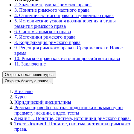
2. Значение термина "римское право"
3. Понятие римского частного права
4. Отличие частного права от публичного права
5. Исторические условия возникновения и этапы
развития римского права
6. Системы римского права
7. Источники римского права
8. Кодификация римского права
9. Рецепция римского права в Средние века и Новое
время
10. Римское право как источник российского права
11. Заключение
Открыть оглавление курса
Открыть боковую панель
В начало
Курсы
Юридический дисциплины
Римское право бесплатная подготовка к экзамену по
предмету: лекции, видео, тесты
Лекция 1. Понятие, система, источники римского права.
Текст. Лекция 1. Понятие, система, источники римского
права.